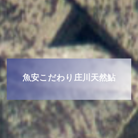
魚安こだわり庄川天然鮎